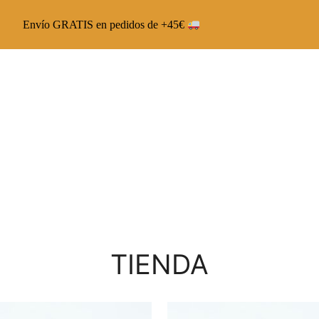
Envío GRATIS en pedidos de +45€
Chai Latte The Capsoul
Chai Veggie The Capsoul
Runbott Multivitamínico
TIENDA