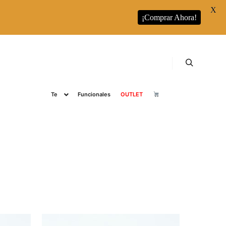
X
¡Comprar Ahora!
s
RUNBOTT
Runbott Colecciones
Café
Buscar
Te
Funcionales
OUTLET