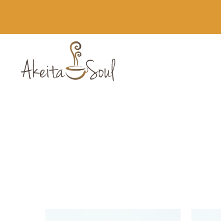
Novedades
Runbott MII 60