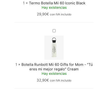
1
×
Termo Botella Mii 60 Iconic Black
Hay existencias
29,90
€
con IVA incluido
Botella
Runbott
Mii
60
Gifts
for
Mom
-
1
×
Botella Runbott Mii 60 Gifts for Mom - "Tú
"Tú
eres mi mejor regalo" Cream
eres
Hay existencias
mi
32,90
€
con IVA incluido
mejor
regalo"
Cream