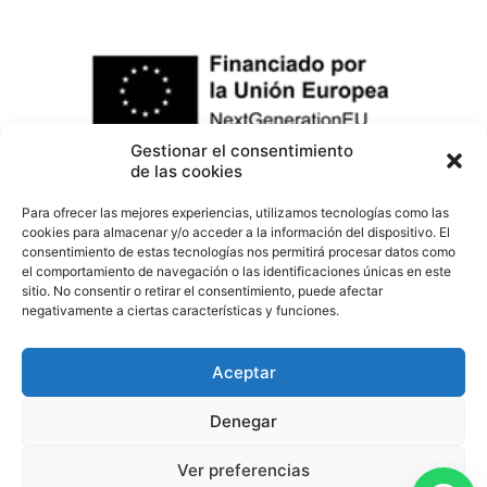
Gestionar el consentimiento
de las cookies
Para ofrecer las mejores experiencias, utilizamos tecnologías como las
cookies para almacenar y/o acceder a la información del dispositivo. El
consentimiento de estas tecnologías nos permitirá procesar datos como
el comportamiento de navegación o las identificaciones únicas en este
sitio. No consentir o retirar el consentimiento, puede afectar
negativamente a ciertas características y funciones.
Aceptar
Desarrollado por Eiz Consultants
Denegar
Política de Reembolso
Política de cookies
Accesibilidad
Utilizamos cookies propias y de terceros para mejorar la
Ver preferencias
experiencia de navegación, y ofrecer contenidos y
Política de Cookies