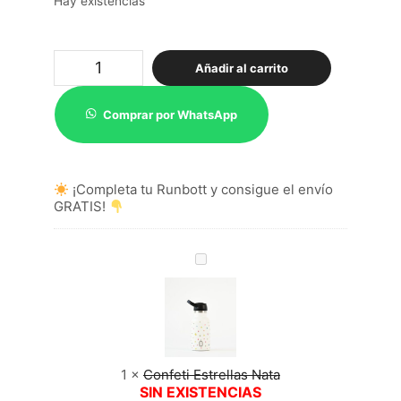
Hay existencias
Personalización
Añadir al carrito
Botella
Runbott
cantidad
Comprar por WhatsApp
¡Completa tu Runbott y consigue el envío
GRATIS!
Confeti
Estrellas
Nata
1
×
Confeti Estrellas Nata
SIN EXISTENCIAS