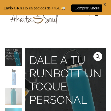
X
Envío GRATIS en pedidos de +45€
¡Comprar Ahora!
Menú pr
Buscar