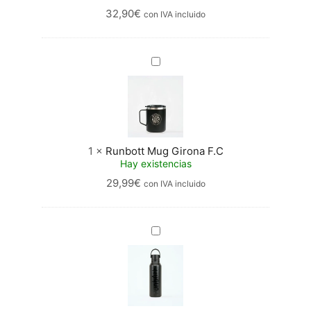
32,90
€
con IVA incluido
Runbott
Mug
Girona
F.C
1
×
Runbott Mug Girona F.C
Hay existencias
29,99
€
con IVA incluido
Termo
Botella
Mii
60
Iconic
Black