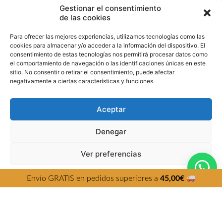
Gestionar el consentimiento
de las cookies
Para ofrecer las mejores experiencias, utilizamos tecnologías como las
cookies para almacenar y/o acceder a la información del dispositivo. El
consentimiento de estas tecnologías nos permitirá procesar datos como
el comportamiento de navegación o las identificaciones únicas en este
sitio. No consentir o retirar el consentimiento, puede afectar
negativamente a ciertas características y funciones.
RUNBOTT LUNCH ROSA
Aceptar
37,90
€
con IVA incluido
Denegar
Política de cookies
Utilizamos cookies propias y de terceros para mejorar la
Ver preferencias
experiencia de navegación, y ofrecer contenidos y
publicidad de interés. Al continuar con la navegación
AGOTADO
entendemos que se acepta nuestra Política de cookies.
Política de cookies
Política de Privacidad
Aviso Legal
Política de cookies
.
Envío GRATIS en pedidos superiores a
45,00
€