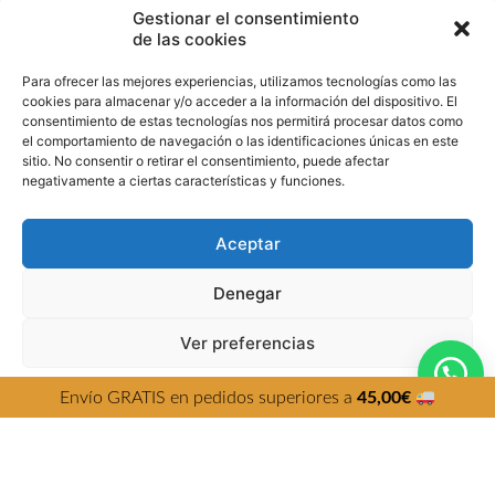
Gestionar el consentimiento
de las cookies
Para ofrecer las mejores experiencias, utilizamos tecnologías como las
cookies para almacenar y/o acceder a la información del dispositivo. El
consentimiento de estas tecnologías nos permitirá procesar datos como
el comportamiento de navegación o las identificaciones únicas en este
sitio. No consentir o retirar el consentimiento, puede afectar
negativamente a ciertas características y funciones.
RUNBOTT LUNCH ROSA
Aceptar
37,90
€
con IVA incluido
Denegar
Política de cookies
Utilizamos cookies propias y de terceros para mejorar la
Ver preferencias
experiencia de navegación, y ofrecer contenidos y
publicidad de interés. Al continuar con la navegación
AGOTADO
entendemos que se acepta nuestra Política de cookies.
Política de cookies
Política de Privacidad
Aviso Legal
Política de cookies
.
Envío GRATIS en pedidos superiores a
45,00
€