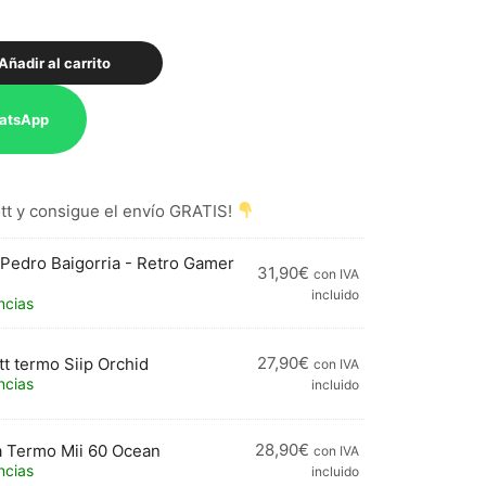
Añadir al carrito
atsApp
t y consigue el envío GRATIS!
 Pedro Baigorria - Retro Gamer
31,90
€
con IVA
incluido
ncias
27,90
€
t termo Siip Orchid
con IVA
ncias
incluido
28,90
€
a Termo Mii 60 Ocean
con IVA
ncias
incluido