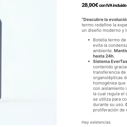
28,90
€
con IVA incluido
“Descubre la evolución
termo redefine la expe
un diseño moderno y te
Botella termo de
evita la condens
ambiente.
Mantie
hasta 24h.
Sistema EverTas
contenido gracias
transferencia de
organolépticas de
homogénea que fac
con aislamiento 
la cual regula e
se utiliza para c
durante su uso.
proliferación de
Hay existencias