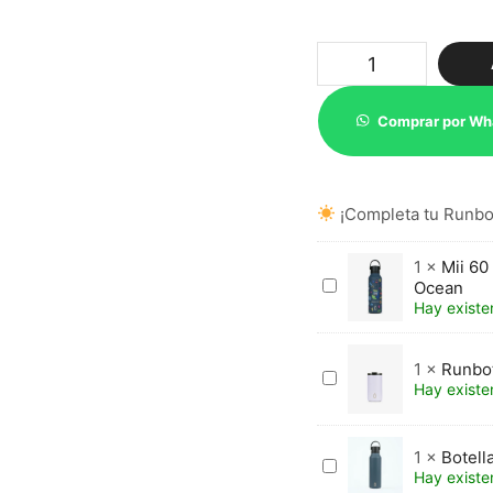
Botella
Termo
Mii
60
Comprar por Wh
Navy
Blue
cantidad
¡Completa tu Runbot
1
×
Mii 60
Mii
Ocean
60
Hay existe
Pedro
Baigorria
1
×
Runbot
-
Runbott
Hay existe
Retro
termo
Gamer
Siip
Ocean
Orchid
1
×
Botell
Botella
Hay existe
Termo