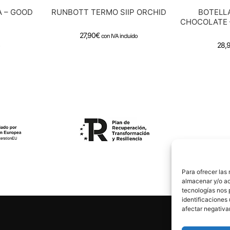
A – GOOD
RUNBOTT TERMO SIIP ORCHID
BOTELLA
CHOCOLATE 
27,90
€
con IVA incluido
28,
Para ofrecer las
almacenar y/o ac
tecnologías nos 
identificaciones 
afectar negativa