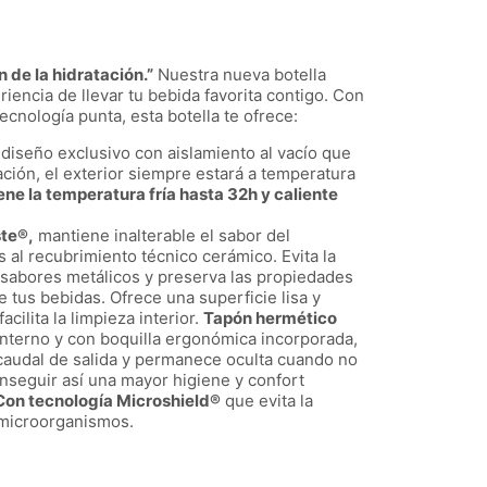
 de la hidratación.”
Nuestra nueva botella
riencia de llevar tu bebida favorita contigo. Con
cnología punta, esta botella te ofrece:
 diseño exclusivo con aislamiento al vacío que
ación, el exterior siempre estará a temperatura
ne la temperatura fría hasta 32h y caliente
te®,
mantiene inalterable el sabor del
 al recubrimiento técnico cerámico. Evita la
 sabores metálicos y preserva las propiedades
 tus bebidas. Ofrece una superficie lisa y
ilita la limpieza interior.
Tapón hermético
interno y con boquilla ergonómica incorporada,
l caudal de salida y permanece oculta cuando no
onseguir así una mayor higiene y confort
Con tecnología Microshield®
que evita la
 microorganismos.