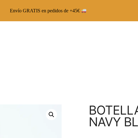
Envío GRATIS en pedidos de +45€
Chai Latte The Capsoul
Chai Veggie The Capsoul
Runbott Multivitamínico
BOTELLA
NAVY B