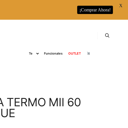
X
¡Comprar Ahora!
s
RUNBOTT
Runbott Colecciones
Café
Buscar
Te
Funcionales
OUTLET
 TERMO MII 60
LUE