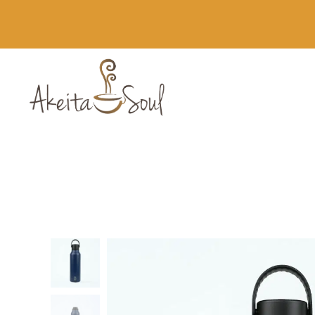
Novedades
Runbott MII 60