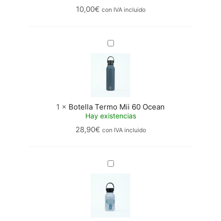
10,00
€
con IVA incluido
Botella
Termo
Mii
60
Ocean
1
×
Botella Termo Mii 60 Ocean
Hay existencias
28,90
€
con IVA incluido
Botella
termo
Runbott
Marta
Munté
–
Elephant