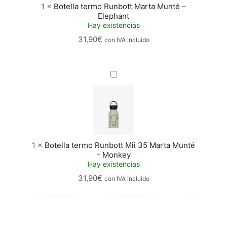
1
×
Botella termo Runbott Marta Munté –
Elephant
Hay existencias
31,90
€
con IVA incluido
Botella
termo
Runbott
Mii
35
Marta
Munté
-
1
×
Botella termo Runbott Mii 35 Marta Munté
Monkey
- Monkey
Hay existencias
31,90
€
con IVA incluido