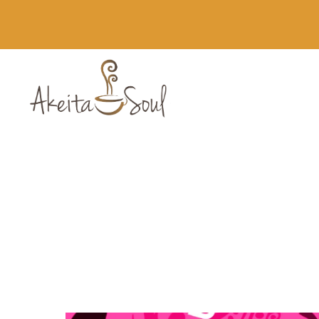
Novedades
Runbott MII 60