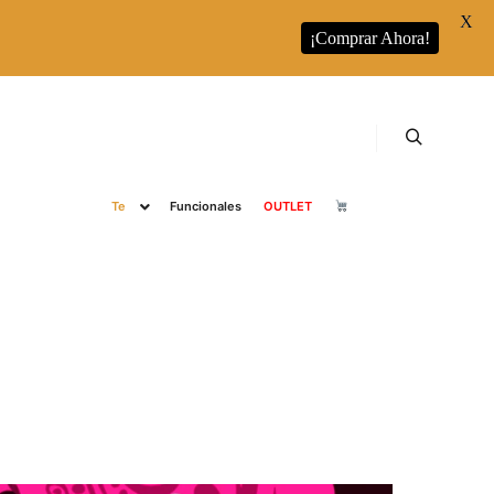
X
¡Comprar Ahora!
s
RUNBOTT
Runbott Colecciones
Café
Buscar
Te
Funcionales
OUTLET