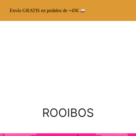
Envío GRATIS en pedidos de +45€
Chai Latte The Capsoul
Chai Veggie The Capsoul
Runbott Multivitamínico
ROOIBOS