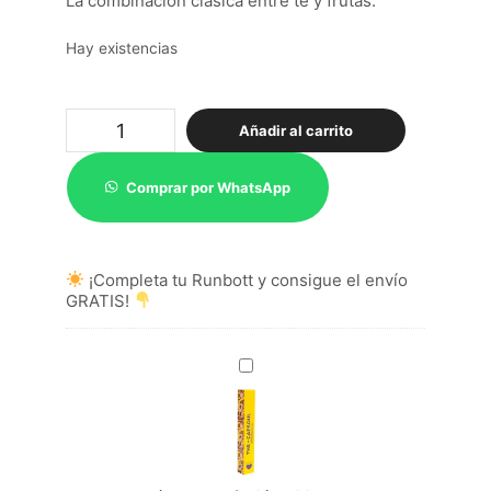
La combinación clásica entre té y frutas.
Hay existencias
Cápsulas
Añadir al carrito
Rooibos
Frutos
del
Comprar por WhatsApp
Bosque
cantidad
¡Completa tu Runbott y consigue el envío
GRATIS!
Cápsulas
Infusión
Piña
Colada