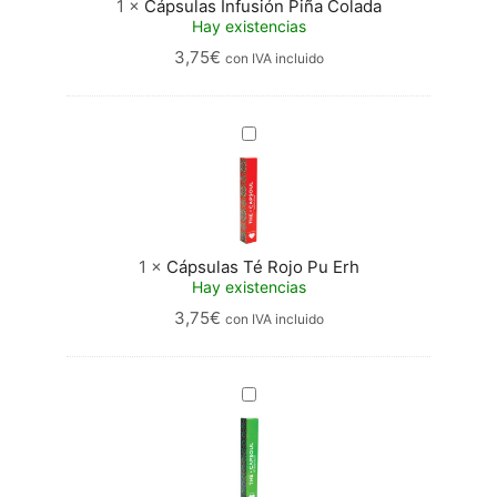
1
×
Cápsulas Infusión Piña Colada
Hay existencias
3,75
€
con IVA incluido
Cápsulas
Té
Rojo
Pu
Erh
1
×
Cápsulas Té Rojo Pu Erh
Hay existencias
3,75
€
con IVA incluido
Cápsulas
Té
Verde
Moruno