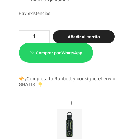
Hay existencias
Termo
Añadir al carrito
Botella
Mii
60
Comprar por WhatsApp
Iconic
Black
cantidad
¡Completa tu Runbott y consigue el envío
GRATIS!
Mii
60
Pedro
Baigorria
-
Good
Game