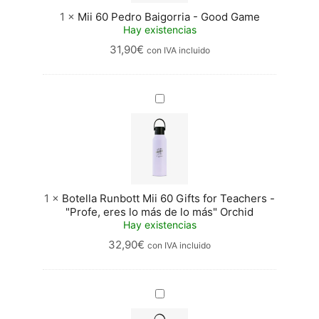
1
×
Mii 60 Pedro Baigorria - Good Game
Hay existencias
31,90
€
con IVA incluido
Botella
Runbott
Mii
60
Gifts
for
Teachers
-
1
×
Botella Runbott Mii 60 Gifts for Teachers -
"Profe,
"Profe, eres lo más de lo más" Orchid
eres
Hay existencias
lo
32,90
€
con IVA incluido
más
de
lo
más"
Botella
Orchid
Runbott