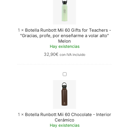
Mii
60
Gifts
for
Teachers
-
1
×
Botella Runbott Mii 60 Gifts for Teachers -
"Gracias,
"Gracias, profe, por enseñarme a volar alto"
profe,
Melon
por
Hay existencias
enseñarme
32,90
€
con IVA incluido
a
volar
alto"
Melon
Botella
Runbott
Mii
60
Chocolate
-
Interior
Cerámico
1
×
Botella Runbott Mii 60 Chocolate - Interior
Cerámico
Hay existencias