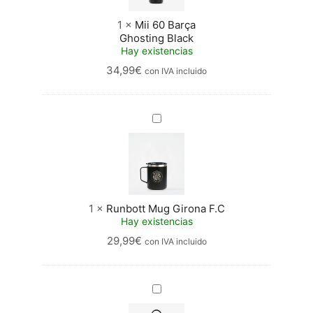
1
×
Mii 60 Barça
Ghosting Black
Hay existencias
34,99
€
con IVA incluido
Runbott
Mug
Girona
F.C
1
×
Runbott Mug Girona F.C
Hay existencias
29,99
€
con IVA incluido
Mii
60