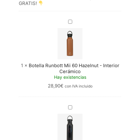
GRATIS!
cantidad
Botella
Runbott
Mii
60
Hazelnut
-
Interior
Cerámico
1
×
Botella Runbott Mii 60 Hazelnut - Interior
Cerámico
Hay existencias
28,90
€
con IVA incluido
Mii
60
Barça
<br/>
Ghosting
Black