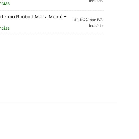
incluido
ncias
a termo Runbott Marta Munté –
31,90
€
con IVA
incluido
ncias