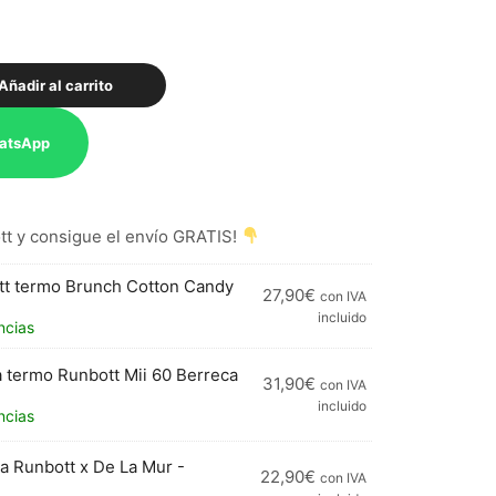
Añadir al carrito
atsApp
t y consigue el envío GRATIS!
t termo Brunch Cotton Candy
27,90
€
con IVA
incluido
ncias
a termo Runbott Mii 60 Berreca
31,90
€
con IVA
incluido
ncias
a Runbott x De La Mur -
22,90
€
con IVA