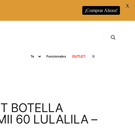
X
¡Comprar Ahora!
s
RUNBOTT
Runbott Colecciones
Café
Buscar
Te
Funcionales
OUTLET
T BOTELLA
II 60 LULALILA –