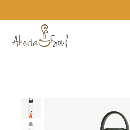
Novedades
Runbott MII 60