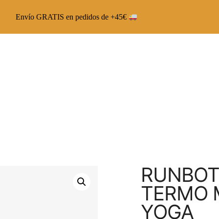
Envío GRATIS en pedidos de +45€
Chai Latte The Capsoul
Chai Veggie The Capsoul
Runbott Multivitamínico
RUNBOT
TERMO M
YOGA