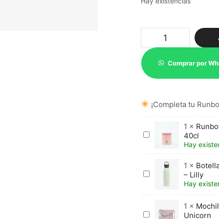
Hay existencias
Runbott
Botella
termo
Mii
Comprar por Wh
60
Lulalila
–
Yoga
¡Completa tu Runbot
cantidad
1
×
Runbot
Runbott
40cl
termo
Hay existe
Brunch
Cotton
1
×
Botell
Candy
Botella
– Lilly
40cl
termo
Hay existe
Runbott
Mii
1
×
Mochil
60
Mochila
Unicorn