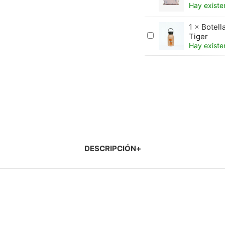
Berreca
Runbott
Hay existe
–
x
Lilly
De
1
×
Botell
La
Botella
Tiger
Mur
termo
Hay existe
-
Runbott
Unicorn
Marta
Munté
–
Tiger
DESCRIPCIÓN