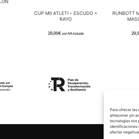
LÓN
CUP MII ATLETI – ESCUDO +
RUNBOTT M
RAYO
MAS
29,99
€
29,
con IVA incluido
Para ofrecer las
almacenar y/o ac
tecnologías nos 
identificaciones 
afectar negativa