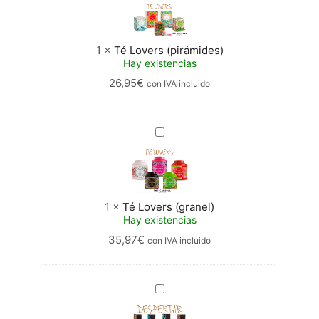
Lovers
(pirámides)
1
×
Té Lovers (pirámides)
Hay existencias
26,95
€
con IVA incluido
Té
Lovers
(granel)
1
×
Té Lovers (granel)
Hay existencias
35,97
€
con IVA incluido
Despertar
(cápsulas)