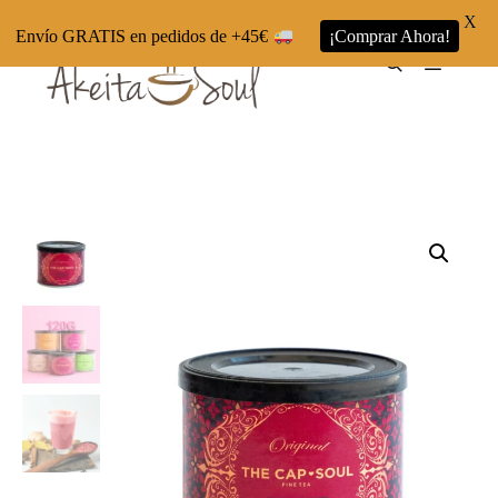
X
Envío GRATIS en pedidos de +45€
¡Comprar Ahora!
Menú pr
Buscar