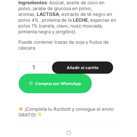
Ingredientes
: Azúcar, aceite de coco en
polvo, jarabe de glucosa en polvo,
aromas,
LACTOSA
, extracto de té negro en
polvo 4% , proteína de la
LECHE
, especias en
polvo 1% (canela, clavo, nuez moscada,
pimienta negra y jengibre).
Puede contener trazas de soja y frutos de
cáscara.
Red
Añadir al carrito
Velvet
Chai
Latte
Comprar por WhatsApp
Mini
120grs
cantidad
¡Completa tu Runbott y consigue el envío
GRATIS!
Tetera