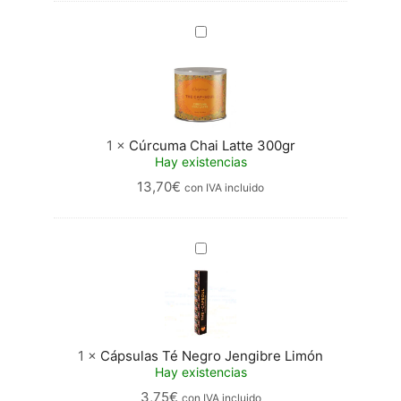
Cúrcuma
Chai
Latte
300gr
1
×
Cúrcuma Chai Latte 300gr
Hay existencias
13,70
€
con IVA incluido
Cápsulas
Té
Negro
Jengibre
Limón
1
×
Cápsulas Té Negro Jengibre Limón
Hay existencias
3,75
€
con IVA incluido