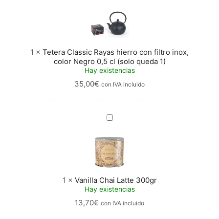
Classic
Rayas
hierro
con
filtro
inox,
1
×
Tetera Classic Rayas hierro con filtro inox,
color
color Negro 0,5 cl (solo queda 1)
Negro
Hay existencias
0,5
35,00
€
con IVA incluido
cl
(solo
queda
1)
Vanilla
Chai
Latte
300gr
1
×
Vanilla Chai Latte 300gr
Hay existencias
13,70
€
con IVA incluido