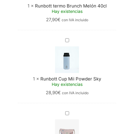
1
×
Runbott termo Brunch Melón 40cl
Hay existencias
27,90
€
con IVA incluido
Runbott
Cup
Mii
Powder
Sky
1
×
Runbott Cup Mii Powder Sky
Hay existencias
28,90
€
con IVA incluido
Mochila
Runbott
x
De