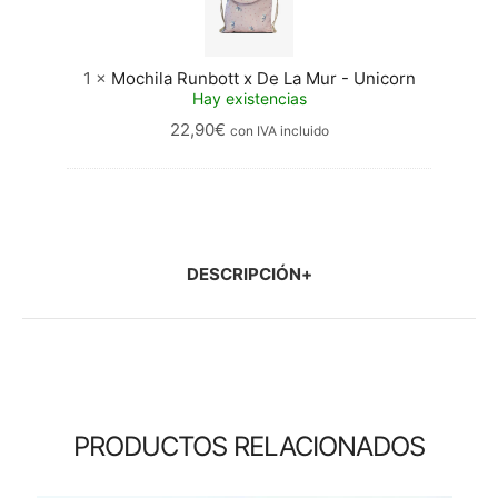
La
Mur
-
Unicorn
1
×
Mochila Runbott x De La Mur - Unicorn
Hay existencias
22,90
€
con IVA incluido
DESCRIPCIÓN
PRODUCTOS RELACIONADOS