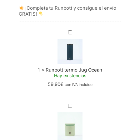
¡Completa tu Runbott y consigue el envío
GRATIS!
Runbott
termo
Jug
Ocean
1
×
Runbott termo Jug Ocean
Hay existencias
59,90
€
con IVA incluido
Runbott
termo
Brunch
Melón
40cl