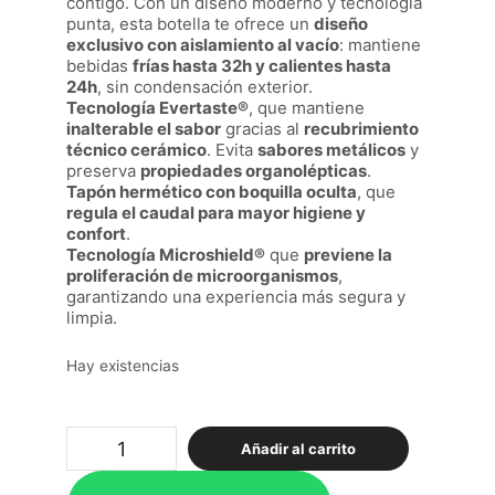
contigo. Con un diseño moderno y tecnología
punta, esta botella te ofrece un
diseño
exclusivo con aislamiento al vacío
: mantiene
bebidas
frías hasta 32h y calientes hasta
24h
, sin condensación exterior.
Tecnología Evertaste®
, que mantiene
inalterable el sabor
gracias al
recubrimiento
técnico cerámico
. Evita
sabores metálicos
y
preserva
propiedades organolépticas
.
Tapón hermético con boquilla oculta
, que
regula el caudal para mayor higiene y
confort
.
Tecnología Microshield®
que
previene la
proliferación de microorganismos
,
garantizando una experiencia más segura y
limpia.
Hay existencias
MII
Añadir al carrito
60
Escudo