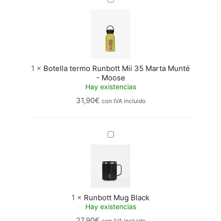
termo
Runbott
Mii
35
Marta
Munté
-
1
×
Botella termo Runbott Mii 35 Marta Munté
Moose
- Moose
Hay existencias
31,90
€
con IVA incluido
Runbott
Mug
Black
1
×
Runbott Mug Black
Hay existencias
27,90
€
con IVA incluido