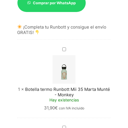
Atleti
Comprar por WhatsApp
Menta
cantidad
¡Completa tu Runbott y consigue el envío
GRATIS!
Botella
termo
Runbott
Mii
35
Marta
Munté
-
1
×
Botella termo Runbott Mii 35 Marta Munté
Monkey
- Monkey
Hay existencias
31,90
€
con IVA incluido
Botella