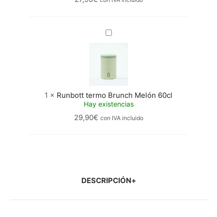
Runbott
termo
Brunch
Melón
60cl
1
×
Runbott termo Brunch Melón 60cl
Hay existencias
29,90
€
con IVA incluido
DESCRIPCIÓN