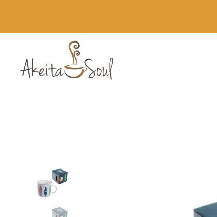
Novedades
Runbott MII 60