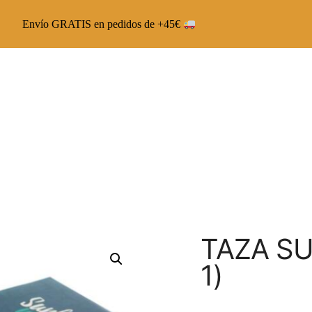
Envío GRATIS en pedidos de +45€
Chai Latte The Capsoul
Chai Veggie The Capsoul
Runbott Multivitamínico
TAZA SU
1)