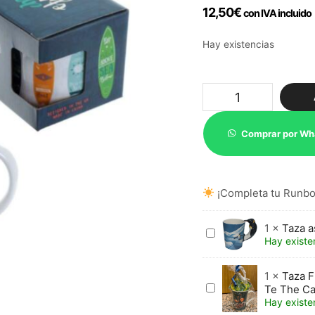
12,50
€
con IVA incluido
Hay existencias
Taza
Surf
(solo
queda
Comprar por Wh
1)
cantidad
¡Completa tu Runbot
1
×
Taza a
Taza
Hay existe
asa
Pingüino
(solo
1
×
Taza F
queda
Taza
Te The Ca
1)
Flamingo
Hay existe