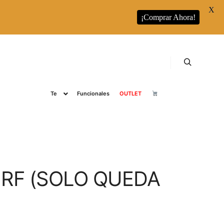
X
¡Comprar Ahora!
s
RUNBOTT
Runbott Colecciones
Café
Buscar
Te
Funcionales
OUTLET
RF (SOLO QUEDA