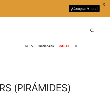
X
¡Comprar Ahora!
s
RUNBOTT
Runbott Colecciones
Café
Buscar
Te
Funcionales
OUTLET
RS (PIRÁMIDES)