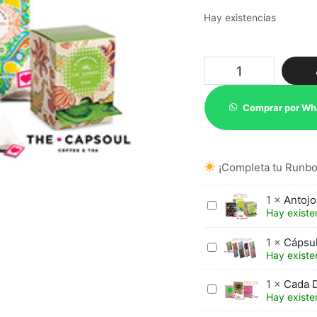
Hay existencias
Té
Lovers
(pirámides)
cantidad
Comprar por Wh
¡Completa tu Runbot
1
×
Antojo
Antojos
Hay existe
(pirámides)
1
×
Cápsu
Cápsulas
Hay existe
Sobretodo
Café
1
×
Cada D
Cada
Hay existe
Día
(pirámides)