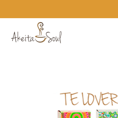
Novedades
Runbott MII 60