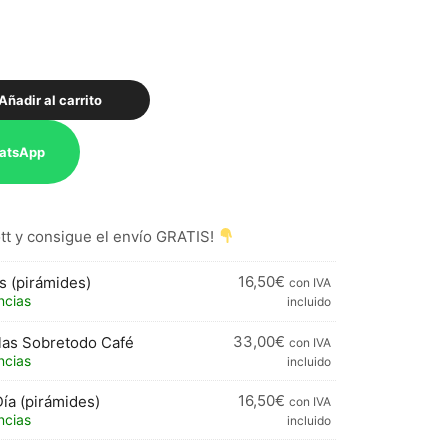
Añadir al carrito
atsApp
t y consigue el envío GRATIS!
16,50
€
s (pirámides)
con IVA
ncias
incluido
33,00
€
las Sobretodo Café
con IVA
ncias
incluido
16,50
€
ía (pirámides)
con IVA
ncias
incluido