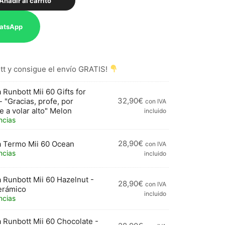
Añadir al carrito
atsApp
t y consigue el envío GRATIS!
a Runbott Mii 60 Gifts for
32,90
€
 "Gracias, profe, por
con IVA
 a volar alto" Melon
incluido
ncias
28,90
€
a Termo Mii 60 Ocean
con IVA
ncias
incluido
a Runbott Mii 60 Hazelnut -
28,90
€
con IVA
Cerámico
incluido
ncias
a Runbott Mii 60 Chocolate -