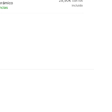
28,90
€
con IVA
Cerámico
incluido
ncias