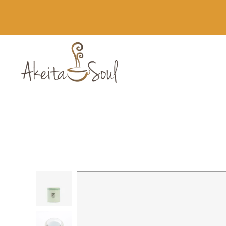
Novedades
Runbott MII 60