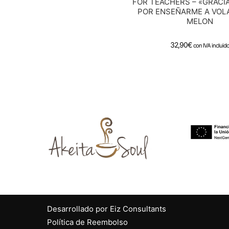
FOR TEACHERS – «GRACIA
POR ENSEÑARME A VOL
MELON
32,90
€
con IVA incluid
Desarrollado por Eiz Consultants
Política de Reembolso