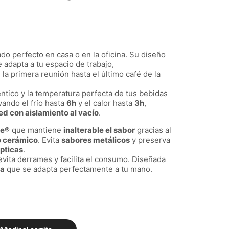
ado perfecto en casa o en la oficina. Su diseño
e adapta a tu espacio de trabajo,
a primera reunión hasta el último café de la
ntico y la temperatura perfecta de tus bebidas
ando el frío hasta
6h
y el calor hasta
3h
,
ed con aislamiento al vacío
.
te®
que mantiene
inalterable el sabor
gracias al
o cerámico
. Evita
sabores metálicos
y preserva
pticas
.
vita derrames y facilita el consumo. Diseñada
ca
que se adapta perfectamente a tu mano.