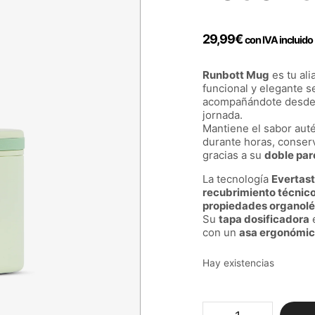
29,99
€
con IVA incluido
Runbott Mug
es tu ali
funcional y elegante s
acompañándote desde l
jornada.
Mantiene el sabor auté
durante horas, conserv
gracias a su
doble par
La tecnología
Evertas
recubrimiento técnic
propiedades organolé
Su
tapa dosificadora
e
con un
asa ergonómi
Hay existencias
Runbott