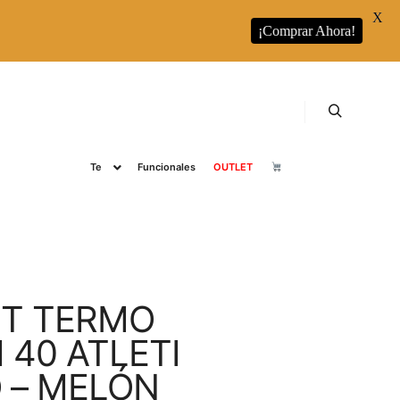
X
¡Comprar Ahora!
s
RUNBOTT
Runbott Colecciones
Café
Buscar
Te
Funcionales
OUTLET
T TERMO
40 ATLETI
 – MELÓN