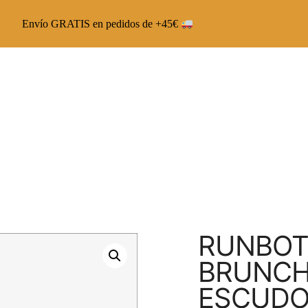
Envío GRATIS en pedidos de +45€
Chai Latte The Capsoul
Chai Veggie The Capsoul
Runbott Multivitamínico
RUNBOT
BRUNCH 
ESCUDO