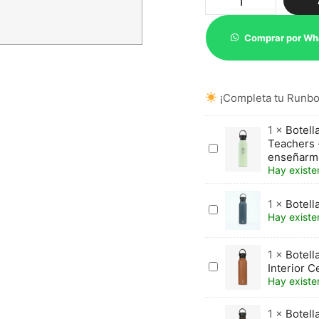
termo
Brunch
40
Comprar por Wh
Atleti
Escudo
-
Melón
¡Completa tu Runbot
cantidad
1
×
Botell
Teachers -
Botella
enseñarme
Runbott
Hay existe
Mii
60
Gifts
1
×
Botell
Botella
for
Hay existe
Termo
Teachers
Mii
-
60
1
×
Botell
"Gracias,
Ocean
Botella
Interior 
profe,
Runbott
Hay existe
por
Mii
enseñarme
60
a
1
×
Botell