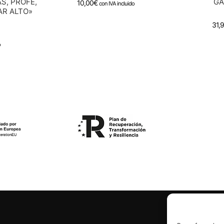
S, PROFE,
GA
10,00
€
con IVA incluido
AR ALTO»
31,
o