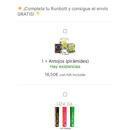
¡Completa tu Runbott y consigue el envío
GRATIS!
Antojos
(pirámides)
1
×
Antojos (pirámides)
Hay existencias
16,50
€
con IVA incluido
Cada
Día
(cápsulas)